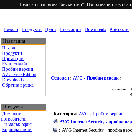
Този сайт използва "бисквитки". Използвайки този сайт
Начало
Продукти
Цени
Промоции
Downloads
Контакти
Навигация
Начало
Продукти
Промоции
Купи онлайн
Пробни версии
AVG Free Edition
Основен
:
AVG - Пробни версии
:
Downloads
Обратна връзка
Сортирай: За
Ф
Продукти
Домашни
Категория:
AVG - Пробни версии
потребители
AVG Internet Security - пробна ве
и малък офис
Корпоративни
: AVG Internet Security - пробна вер