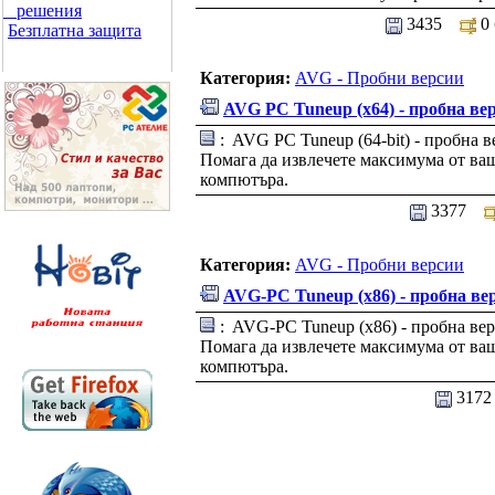
решения
3435
0
Безплатна защита
Категория:
AVG - Пробни версии
AVG PC Tuneup (x64) - пробна ве
: AVG PC Tuneup (64-bit) - пробна в
Помага да извлечете максимума от ва
компютъра.
3377
Категория:
AVG - Пробни версии
AVG-PC Tuneup (x86) - пробна ве
: AVG-PC Tuneup (x86) - пробна ве
Помага да извлечете максимума от ва
компютъра.
317